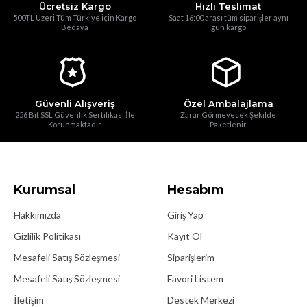
Ücretsiz Kargo
Hızlı Teslimat
500TL Üzeri Tüm Türkiye için Kargo
Saat 16:00 arası tüm siparişler aynı
Bedava
gün kargo
Güvenli Alışveriş
Özel Ambalajlama
256 Bit SSL Güvenlik Sertifikası İle
Zarar Görmeyecek Şekilde
Korunmaktadır.
Paketlenir.
Kurumsal
Hesabım
Hakkımızda
Giriş Yap
Gizlilik Politikası
Kayıt Ol
Mesafeli Satış Sözleşmesi
Siparişlerim
Mesafeli Satış Sözleşmesi
Favori Listem
İletişim
Destek Merkezi