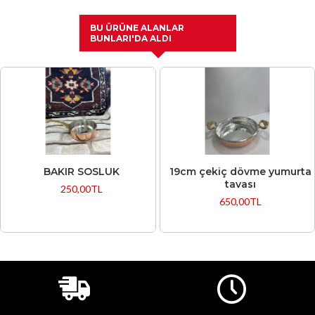
BU ÜRÜNE ALANLAR
BUNLARI'DA ALDI
BAKIR SOSLUK
19cm çekiç dövme yumurta
tavası
250,00TL
650,00TL