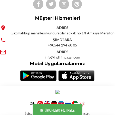
Müşteri Hizmetleri
ADRES
Gazimahbup mahallesi kunduracılar sokak no 1/f Amasya Merzifon
ŞİMDİ ARA
+90544 294 60 05
ADRES
info@indirimpazar.com
Mobil Uygulamalarımız
Dil:
ÜRÜNLERI FILTRELE
İyicart E-ticaret Yazılımı İle Hazırlanmıştır.