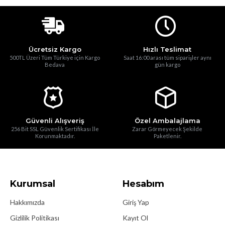
Ücretsiz Kargo
Hızlı Teslimat
500TL Üzeri Tüm Türkiye için Kargo
Saat 16:00 arası tüm siparişler aynı
Bedava
gün kargo
Güvenli Alışveriş
Özel Ambalajlama
256 Bit SSL Güvenlik Sertifikası İle
Zarar Görmeyecek Şekilde
Korunmaktadır.
Paketlenir.
Kurumsal
Hesabım
Hakkımızda
Giriş Yap
Gizlilik Politikası
Kayıt Ol