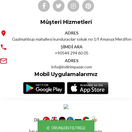
Müşteri Hizmetleri
ADRES
Gazimahbup mahallesi kunduracılar sokak no 1/f Amasya Merzifon
ŞİMDİ ARA
+90544 294 60 05
ADRES
info@indirimpazar.com
Mobil Uygulamalarımız
Dil:
ÜRÜNLERI FILTRELE
İyicart E-ticaret Yazılımı İle Hazırlanmıştır.