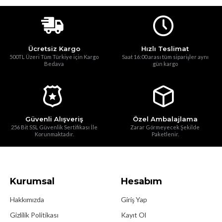
Ücretsiz Kargo
Hızlı Teslimat
500TL Üzeri Tüm Türkiye için Kargo
Saat 16:00 arası tüm siparişler aynı
Bedava
gün kargo
Güvenli Alışveriş
Özel Ambalajlama
256 Bit SSL Güvenlik Sertifikası İle
Zarar Görmeyecek Şekilde
Korunmaktadır.
Paketlenir.
Kurumsal
Hesabım
Hakkımızda
Giriş Yap
Gizlilik Politikası
Kayıt Ol