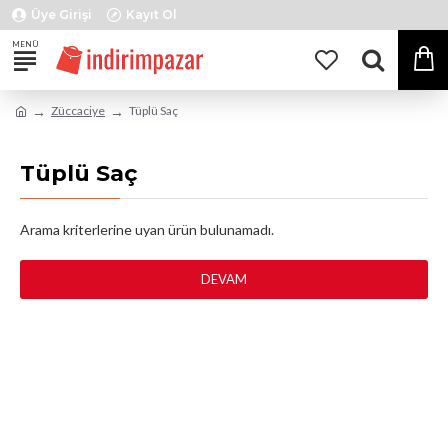
Üye Girişi
Kayıt Ol
Züccaciye
Tüplü Saç
Tüplü Saç
Arama kriterlerine uyan ürün bulunamadı.
DEVAM