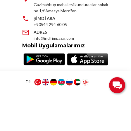
Gazimahbup mahallesi kunduracılar sokak
no 1/f Amasya Merzifon
ŞİMDİ ARA
+90544 294 60 05
ADRES
info@indirimpazar.com
Mobil Uygulamalarımız
Dil: