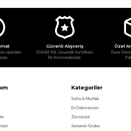
limat
Güvenli Alışveriş
Özel A
üm siparişler
256 Bit SSL Güvenlik Sertifikası
Zarar Görm
kargo
İle Korunmaktadır.
Pak
bım
Kategoriler
Sofra & Mutfak
Ev Dekorasyon
rim
Züccaciye
istem
Semaver Grubu