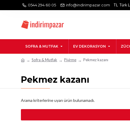
0544 294 60 05
info@indirimpazar.com
TL
Türk L
SOFRA & MUTFAK
EV DEKORASYON
ZÜC
Sofra & Mutfak
Pişirme
Pekmez kazanı
Pekmez kazanı
Arama kriterlerine uyan ürün bulunamadı.