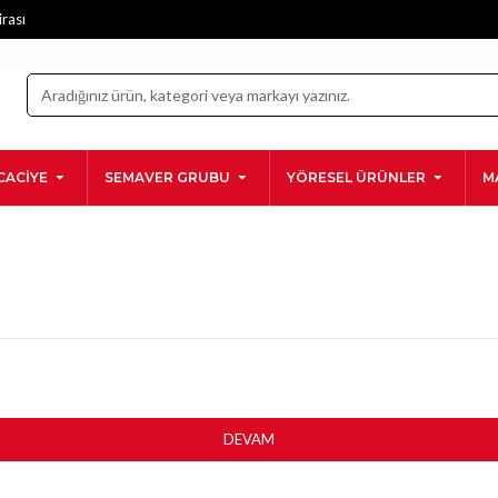
irası
CACIYE
SEMAVER GRUBU
YÖRESEL ÜRÜNLER
M
DEVAM