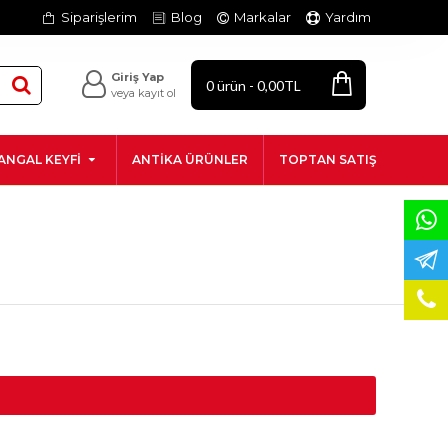
Siparişlerim
Blog
Markalar
Yardım
Giriş Yap
0 ürün - 0,00TL
veya kayıt ol
ANGAL KEYFI
ANTIKA ÜRÜNLER
TOPTAN SATIŞ