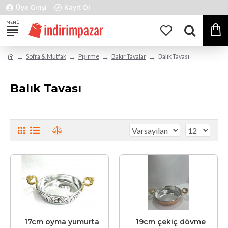
Üye Girişi
Kayıt Ol
Sofra & Mutfak
Pişirme
Bakır Tavalar
Balık Tavası
Balık Tavası
17cm oyma yumurta
19cm çekiç dövme