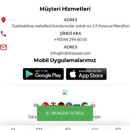
Müşteri Hizmetleri
ADRES
Gazimahbup mahallesi kunduracılar sokak no 1/f Amasya Merzifon
ŞİMDİ ARA
+90544 294 60 05
ADRES
info@indirimpazar.com
Mobil Uygulamalarımız
Dil:
ÜRÜNLERI FILTRELE
İyicart E-ticaret Yazılımı İle Hazırlanmıştır.