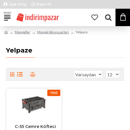
Üye Girişi
Kayıt Ol
Mangallar
Mangal Aksesuarları
Yelpaze
Yelpaze
YENI
C-55 Cemre Köfteci